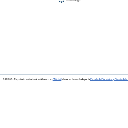
RACIMO - Repositorio Institucional está basado en
EPrints 3
el cual es desarrollado por la
Escuela de Electrónica y Ciencia de l