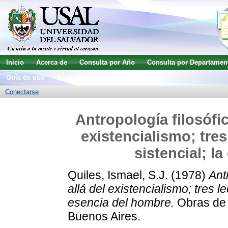
Inicio
Acerca de
Consulta por Año
Consulta por Departamen
Guía de uso
Búsqueda avanzada
Conectarse
Antropología filosófic
existencialismo; tres
sistencial; l
Quiles, Ismael, S.J.
(1978)
Ant
allá del existencialismo; tres l
esencia del hombre.
Obras de I
Buenos Aires.