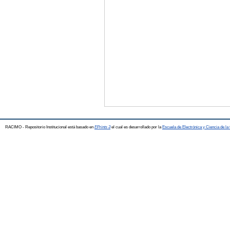
RACIMO - Repositorio Institucional está basado en
EPrints 3
el cual es desarrollado por la
Escuela de Electrónica y Ciencia de l