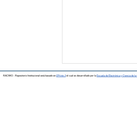
RACIMO - Repositorio Institucional está basado en
EPrints 3
el cual es desarrollado por la
Escuela de Electrónica y Ciencia de l