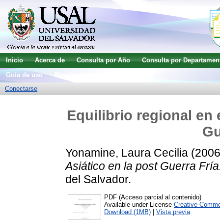
Inicio
Acerca de
Consulta por Año
Consulta por Departamen
Guía de uso
Búsqueda avanzada
Conectarse
Equilibrio regional en 
Gu
Yonamine, Laura Cecilia
(200
Asiático en la post Guerra Fría
del Salvador.
PDF (Acceso parcial al contenido)
Available under License
Creative Commo
Download (1MB)
|
Vista previa