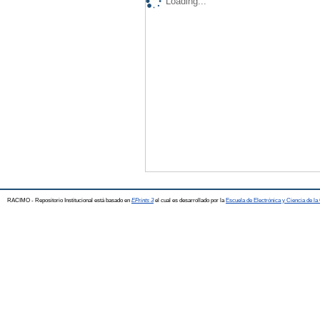
Loading...
RACIMO - Repositorio Institucional está basado en
EPrints 3
el cual es desarrollado por la
Escuela de Electrónica y Ciencia de l