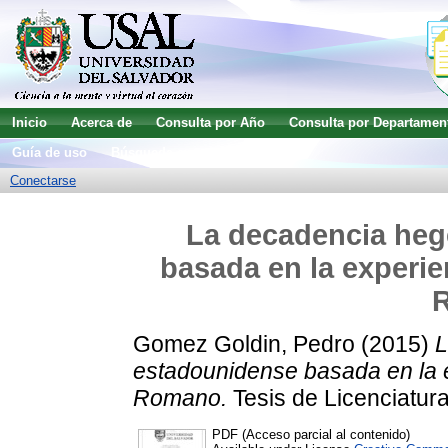
Inicio
Acerca de
Consulta por Año
Consulta por Departamen
Guía de uso
Búsqueda avanzada
Conectarse
La decadencia he
basada en la experie
Gomez Goldin, Pedro
(2015)
L
estadounidense basada en la e
Romano.
Tesis de Licenciatura
PDF (Acceso parcial al contenido)