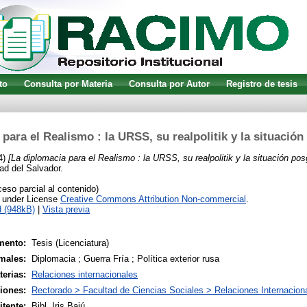
to
Consulta por Materia
Consulta por Autor
Registro de tesis
para el Realismo : la URSS, su realpolitik y la situación
4)
[La diplomacia para el Realismo : la URSS, su realpolitik y la situación posg
ad del Salvador.
so parcial al contenido)
e under License
Creative Commons Attribution Non-commercial
.
 (948kB)
|
Vista previa
mento:
Tesis (Licenciatura)
males:
Diplomacia ; Guerra Fría ; Política exterior rusa
terias:
Relaciones internacionales
siones:
Rectorado > Facultad de Ciencias Sociales > Relaciones Internacion
tente:
Bibl. Iris Bajú