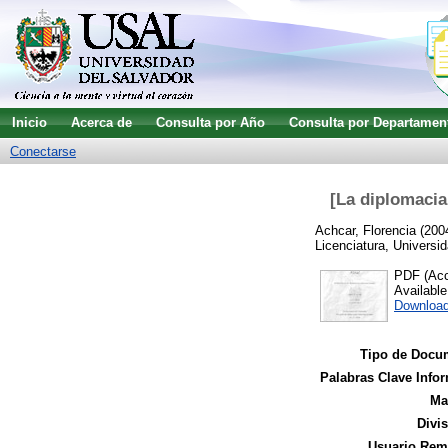
Inicio
Acerca de
Consulta por Año
Consulta por Departamen
Conectarse
[La diplomacia 
Achcar, Florencia
(200
Licenciatura, Universid
PDF (Acce
Availabl
Download
Tipo de Docu
Palabras Clave Infor
Ma
Divi
Usuario Remi