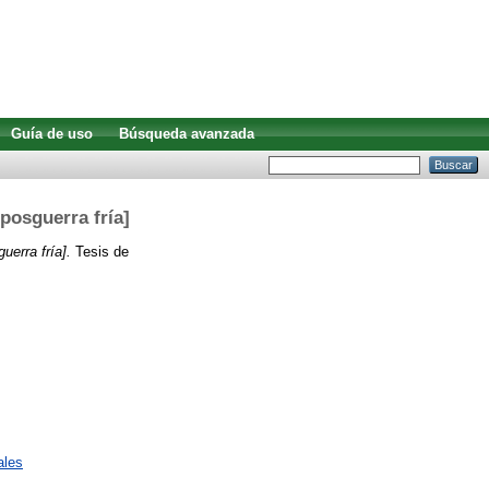
Guía de uso
Búsqueda avanzada
 posguerra fría]
uerra fría].
Tesis de
ales