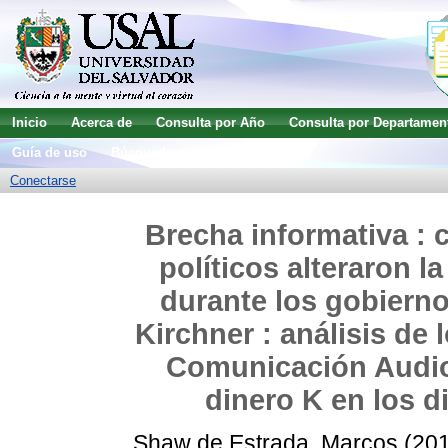
Inicio
Acerca de
Consulta por Año
Consulta por Departamen
Guía de uso
Búsqueda avanzada
Conectarse
Brecha informativa :
políticos alteraron l
durante los gobierno
Kirchner : análisis de
Comunicación Audiov
dinero K en los d
Shaw de Estrada, Marcos
(20