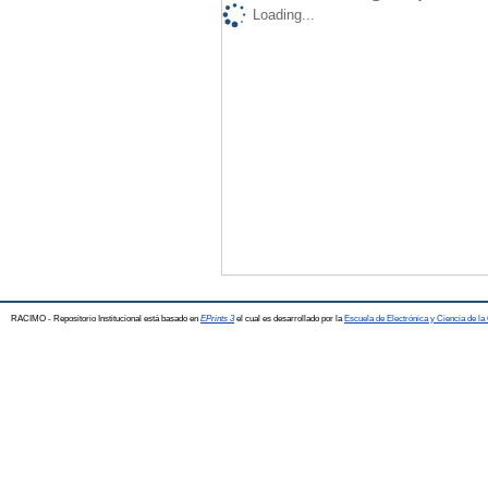
Loading...
RACIMO - Repositorio Institucional está basado en
EPrints 3
el cual es desarrollado por la
Escuela de Electrónica y Ciencia de l