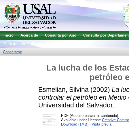
Inicio
Acerca de
Consulta por Año
Consulta por Departamen
Guía de uso
Búsqueda avanzada
Conectarse
La lucha de los Esta
petróleo 
Esmelian, Silvina
(2002)
La lu
controlar el petróleo en Medio 
Universidad del Salvador.
PDF (Acceso parcial al contenido)
Available under License
Creative Commo
Download (1MB)
|
Vista previa