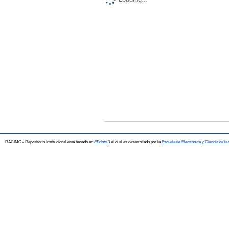
RACIMO - Repositorio Institucional está basado en
EPrints 3
el cual es desarrollado por la
Escuela de Electrónica y Ciencia de l