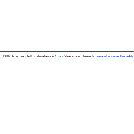
RACIMO - Repositorio Institucional está basado en
EPrints 3
el cual es desarrollado por la
Escuela de Electrónica y Ciencia de l