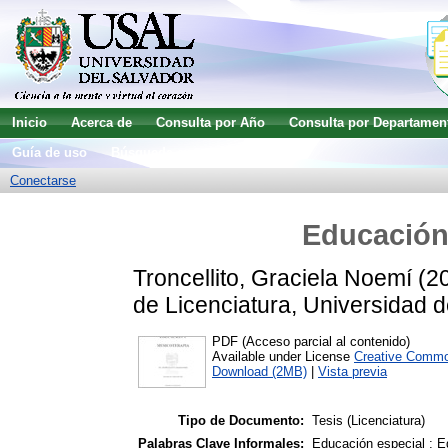
Inicio
Acerca de
Consulta por Año
Consulta por Departamen
Guía de uso
Búsqueda avanzada
Conectarse
Educación
Troncellito, Graciela Noemí
(2
de Licenciatura, Universidad d
PDF (Acceso parcial al contenido)
Available under License
Creative Commo
Download (2MB)
|
Vista previa
Tipo de Documento:
Tesis (Licenciatura)
Palabras Clave Informales:
Educación especial ; E