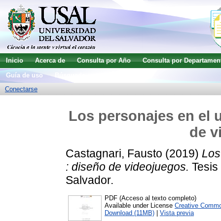
Inicio
Acerca de
Consulta por Año
Consulta por Departamen
Guía de uso
Búsqueda avanzada
Conectarse
Los personajes en el u
de v
Castagnari, Fausto
(2019)
Los
: diseño de videojuegos.
Tesis 
Salvador.
PDF (Acceso al texto completo)
Available under License
Creative Commo
Download (11MB)
|
Vista previa