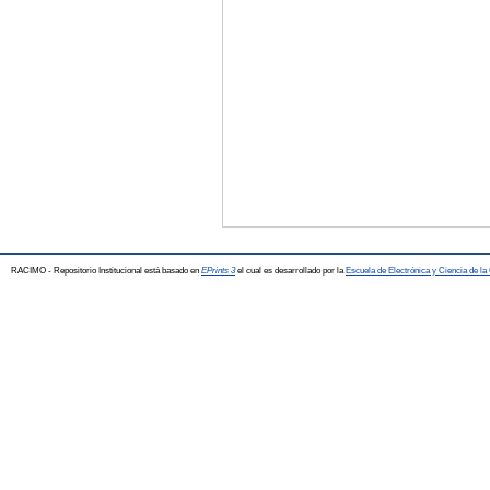
RACIMO - Repositorio Institucional está basado en
EPrints 3
el cual es desarrollado por la
Escuela de Electrónica y Ciencia de l