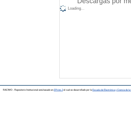
Descargas por mes
Loading...
RACIMO - Repositorio Institucional está basado en
EPrints 3
el cual es desarrollado por la
Escuela de Electrónica y Ciencia de l