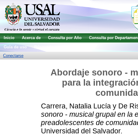
Inicio
Acerca de
Consulta por Año
Consulta por Departamen
Guía de uso
Búsqueda avanzada
Conectarse
Abordaje sonoro - mu
para la integraci
comunida
Carrera, Natalia Lucía
y
De Ris
sonoro - musical grupal en la 
preadolescentes de comunidad
Universidad del Salvador.