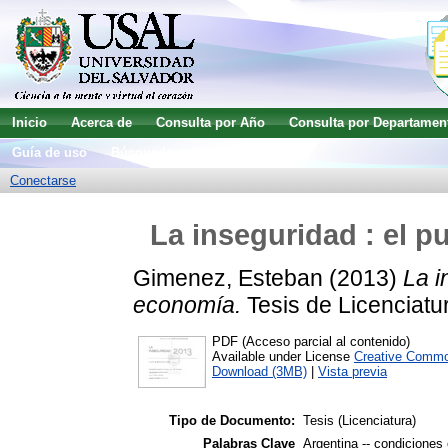
Inicio
Acerca de
Consulta por Año
Consulta por Departamen
Guía de uso
Búsqueda avanzada
Conectarse
La inseguridad : el p
Gimenez, Esteban
(2013)
La i
economía.
Tesis de Licenciatu
PDF (Acceso parcial al contenido)
Available under License
Creative Commo
Download (3MB)
|
Vista previa
Tipo de Documento:
Tesis (Licenciatura)
Palabras Clave
Argentina -- condiciones