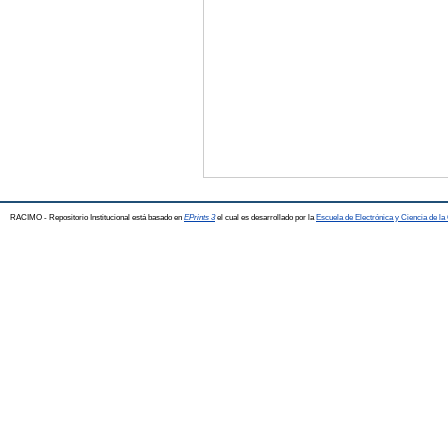
RACIMO - Repositorio Institucional está basado en
EPrints 3
el cual es desarrollado por la
Escuela de Electrónica y Ciencia de l