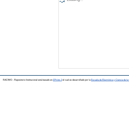
RACIMO - Repositorio Institucional está basado en
EPrints 3
el cual es desarrollado por la
Escuela de Electrónica y Ciencia de l