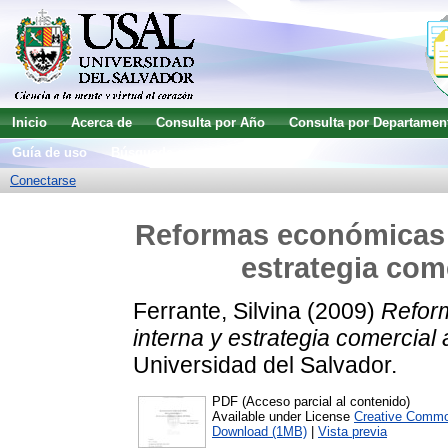
Inicio
Acerca de
Consulta por Año
Consulta por Departamen
Guía de uso
Búsqueda avanzada
Conectarse
Reformas económicas en
estrategia com
Ferrante, Silvina
(2009)
Reform
interna y estrategia comercial 
Universidad del Salvador.
PDF (Acceso parcial al contenido)
Available under License
Creative Commo
Download (1MB)
|
Vista previa