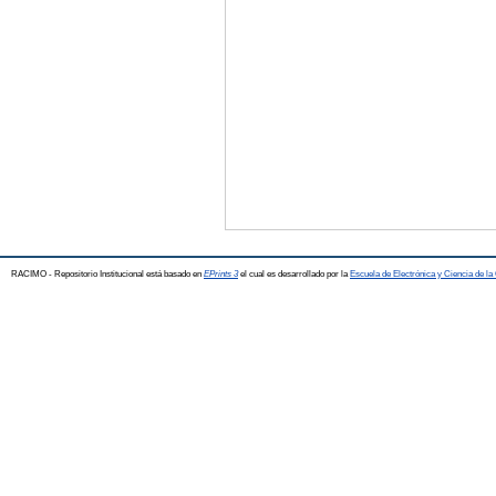
RACIMO - Repositorio Institucional está basado en
EPrints 3
el cual es desarrollado por la
Escuela de Electrónica y Ciencia de l