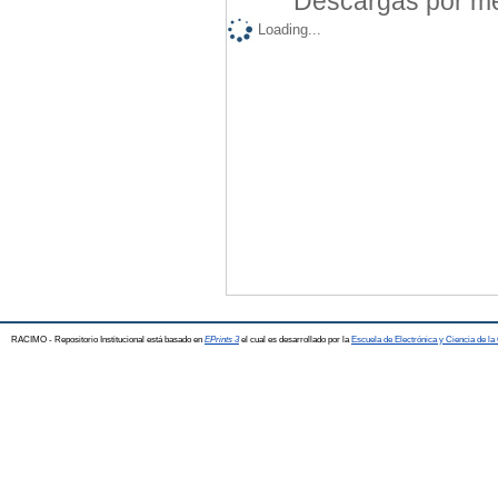
Descargas por mes
Loading...
RACIMO - Repositorio Institucional está basado en
EPrints 3
el cual es desarrollado por la
Escuela de Electrónica y Ciencia de l