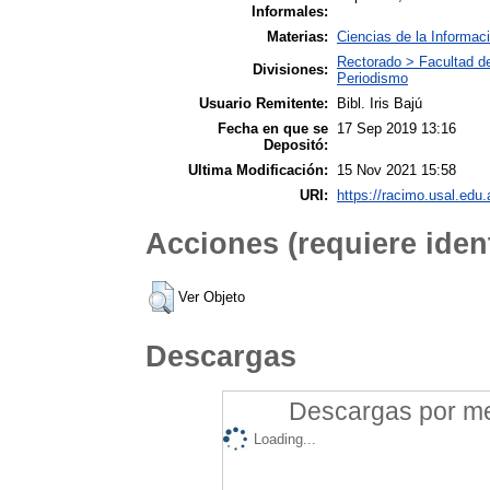
Informales:
Materias:
Ciencias de la Informac
Rectorado > Facultad d
Divisiones:
Periodismo
Usuario Remitente:
Bibl. Iris Bajú
Fecha en que se
17 Sep 2019 13:16
Depositó:
Ultima Modificación:
15 Nov 2021 15:58
URI:
https://racimo.usal.edu.
Acciones (requiere ident
Ver Objeto
Descargas
Descargas por mes
Loading...