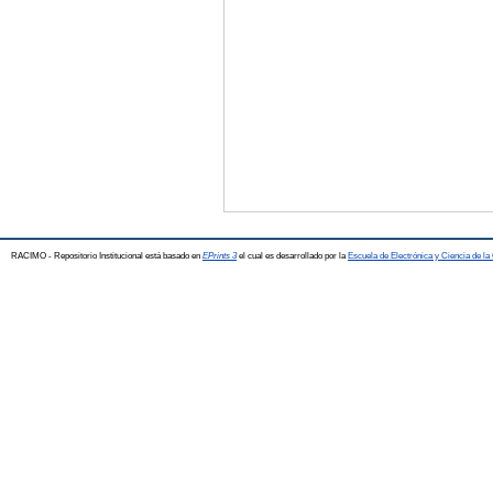
RACIMO - Repositorio Institucional está basado en
EPrints 3
el cual es desarrollado por la
Escuela de Electrónica y Ciencia de l