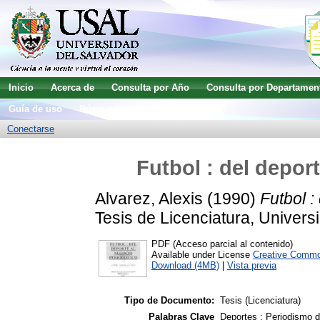
Inicio
Acerca de
Consulta por Año
Consulta por Departamen
Guía de uso
Búsqueda avanzada
Conectarse
Futbol : del depor
Alvarez, Alexis
(1990)
Futbol :
Tesis de Licenciatura, Univers
PDF (Acceso parcial al contenido)
Available under License
Creative Commo
Download (4MB)
|
Vista previa
Tipo de Documento:
Tesis (Licenciatura)
Palabras Clave
Deportes ; Periodismo d