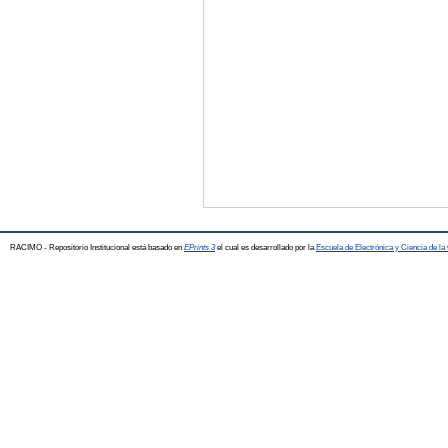
RACIMO - Repositorio Institucional está basado en
EPrints 3
el cual es desarrollado por la
Escuela de Electrónica y Ciencia de l