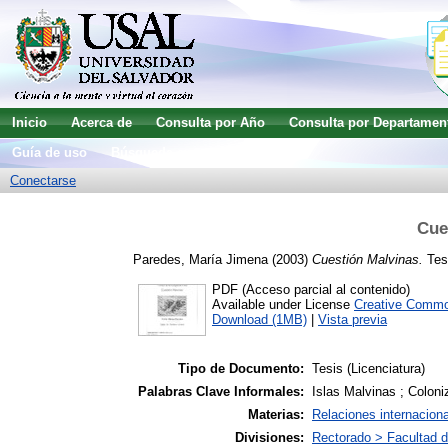
Inicio
Acerca de
Consulta por Año
Consulta por Departamen
Guía de uso
Búsqueda avanzada
Conectarse
Cue
Paredes, María Jimena
(2003)
Cuestión Malvinas.
Tesi
PDF (Acceso parcial al contenido)
Available under License
Creative Commo
Download (1MB)
|
Vista previa
Tipo de Documento:
Tesis (Licenciatura)
Palabras Clave Informales:
Islas Malvinas ; Coloni
Materias:
Relaciones internacion
Divisiones:
Rectorado > Facultad d