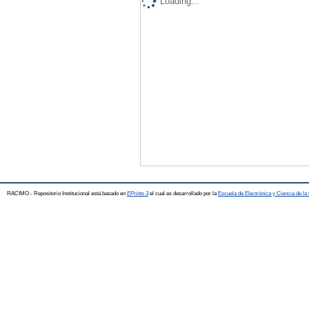
Loading...
RACIMO - Repositorio Institucional está basado en
EPrints 3
el cual es desarrollado por la
Escuela de Electrónica y Ciencia de l