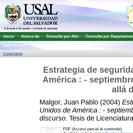
Inicio
Acerca de
Consulta por Año
Consulta por Departamen
Guía de uso
Búsqueda avanzada
Conectarse
Estrategia de segurid
América : - septiembre
allá 
Malgor, Juan Pablo
(2004)
Est
Unidos de América : - septiembr
discurso.
Tesis de Licenciatura
PDF (Acceso parcial al contenido)