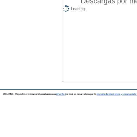
Descargas por mes
Loading...
RACIMO - Repositorio Institucional está basado en
EPrints 3
el cual es desarrollado por la
Escuela de Electrónica y Ciencia de l