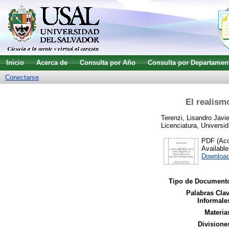
Inicio
Acerca de
Consulta por Año
Consulta por Departamen
Conectarse
El realism
Terenzi, Lisandro Javie
Licenciatura, Universid
PDF (Acce
Availabl
Downloa
Tipo de Document
Palabras Cla
Informale
Materia
Divisione