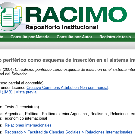
to
Consulta por Materia
Consulta por Autor
Registro de tesis
o periférico como esquema de inserción en el sistema in
r
(2004)
El realismo periférico como esquema de inserción en el sistema inte
ad del Salvador.
so parcial al contenido)
e under License
Creative Commons Attribution Non-commercial
.
d (1MB)
|
Vista previa
o:
Tesis (Licenciatura)
ve
Argentina ; Política ; Política exterior Argentina ; Realismo ; Relaciones e
s:
económico internacional
s:
Relaciones internacionales
s:
Rectorado > Facultad de Ciencias Sociales > Relaciones Internacionales