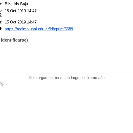
e:
Bibl. Iris Bajú
se
15 Oct 2019 14:47
ó:
n:
15 Oct 2019 14:47
I:
https://racimo.usal.edu.ar/id/eprint/6689
identificarse)
Descargas por mes a lo largo del último año
ng...