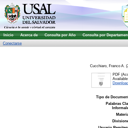
Inicio
Acerca de
Consulta por Año
Consulta por Departamen
Conectarse
Cucchiaro, Franco A.
(
PDF (Acce
Availabl
Download
Tipo de Document
Palabras Cl
Informal
Materi
Division
Usuario Remiten