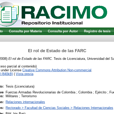
to
Consulta por Materia
Consulta por Autor
Registro de tesis
El rol de Estado de las FARC
2008)
El rol de Estado de las FARC.
Tesis de Licenciatura, Universidad del Sa
so parcial al contenido)
e under License
Creative Commons Attribution Non-commercial
.
 (840kB)
|
Vista previa
o:
Tesis (Licenciatura)
ave
Fuerzas Armadas Revolucionarias de Colombia ; Colombia ; Ejército ; Fu
es:
Militares ; Terrorismo
as:
Relaciones internacionales
es:
Rectorado > Facultad de Ciencias Sociales > Relaciones Internacionales
te:
Bibl. Iris Bajú