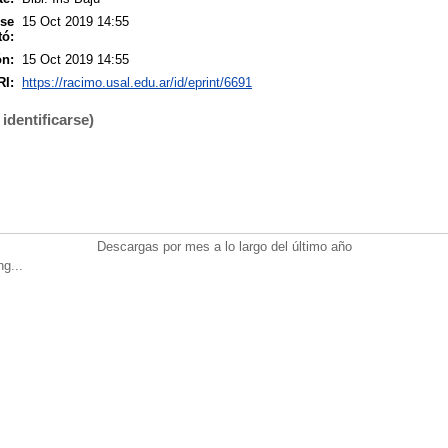
 se
15 Oct 2019 14:55
tó:
ón:
15 Oct 2019 14:55
RI:
https://racimo.usal.edu.ar/id/eprint/6691
identificarse)
Descargas por mes a lo largo del último año
ng...