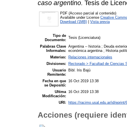
caso argentino.
Tesis de Licenc
PDF (Acceso parcial al contenido)
Available under License
Creative Commo
Download (1MB)
|
Vista previa
Tipo de
Tesis (Licenciatura)
Documento:
Palabras Clave
Argentina -- historia ; Deuda exteri
Informales:
económica argentina ; Historia políti
Materias:
Relaciones internacionales
Divisiones:
Rectorado > Facultad de Ciencias S
Usuario
Bibl. Iris Bajú
Remitente:
Fecha en que
16 Oct 2019 13:38
se Depositó:
Ultima
16 Oct 2019 13:38
Modificación:
URI:
https://racimo.usal.edu.ar/id/eprint
Acciones (requiere ident