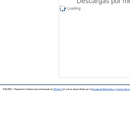
Descargas por mes
Loading...
RACIMO - Repositorio Institucional está basado en
EPrints 3
el cual es desarrollado por la
Escuela de Electrónica y Ciencia de l