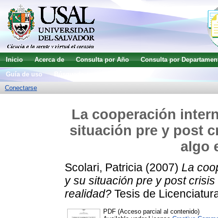
Inicio
Acerca de
Consulta por Año
Consulta por Departamen
Guía de uso
Búsqueda avanzada
Conectarse
La cooperación intern
situación pre y post 
algo 
Scolari, Patricia
(2007)
La coop
y su situación pre y post cris
realidad?
Tesis de Licenciatura
PDF (Acceso parcial al contenido)