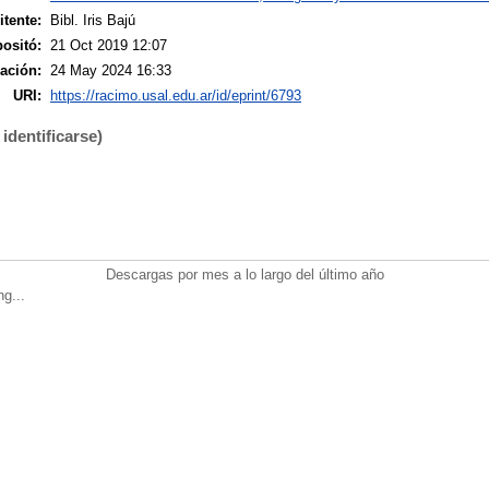
tente:
Bibl. Iris Bajú
ositó:
21 Oct 2019 12:07
ación:
24 May 2024 16:33
URI:
https://racimo.usal.edu.ar/id/eprint/6793
identificarse)
Descargas por mes a lo largo del último año
ng...