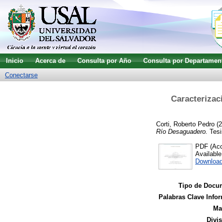
Inicio
Acerca de
Consulta por Año
Consulta por Departamen
Conectarse
Caracterizaci
Corti, Roberto Pedro
(2
Río Desaguadero.
Tesi
PDF (Acce
Availabl
Downloa
Tipo de Docu
Palabras Clave Infor
Ma
Divi