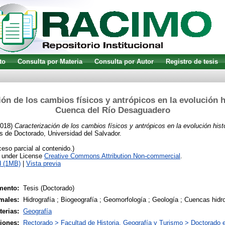
to
Consulta por Materia
Consulta por Autor
Registro de tesis
ón de los cambios físicos y antrópicos en la evolución h
Cuenca del Río Desaguadero
018)
Caracterización de los cambios físicos y antrópicos en la evolución hist
s de Doctorado, Universidad del Salvador.
so parcial al contenido.)
e under License
Creative Commons Attribution Non-commercial
.
d (1MB)
|
Vista previa
mento:
Tesis (Doctorado)
males:
Hidrografía ; Biogeografía ; Geomorfología ; Geología ; Cuencas hidr
terias:
Geografía
siones:
Rectorado > Facultad de Historia, Geografía y Turismo > Doctorado 