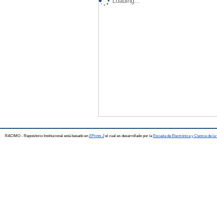
Loading...
RACIMO - Repositorio Institucional está basado en
EPrints 3
el cual es desarrollado por la
Escuela de Electrónica y Ciencia de l