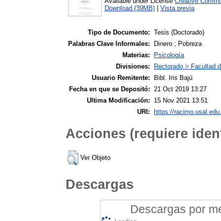
Available under License
Creative Commo
Download (39MB)
|
Vista previa
Tipo de Documento:
Tesis (Doctorado)
Palabras Clave Informales:
Dinero ; Pobreza
Materias:
Psicología
Divisiones:
Rectorado > Facultad d
Usuario Remitente:
Bibl. Iris Bajú
Fecha en que se Depositó:
21 Oct 2019 13:27
Ultima Modificación:
15 Nov 2021 13:51
URI:
https://racimo.usal.edu.
Acciones (requiere ident
Ver Objeto
Descargas
Descargas por mes