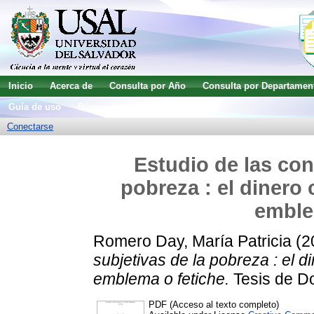
Inicio
Acerca de
Consulta por Año
Consulta por Departamen
Guía de uso
Búsqueda avanzada
Conectarse
Estudio de las con
pobreza : el dinero 
emble
Romero Day, María Patricia
(2
subjetivas de la pobreza : el di
emblema o fetiche.
Tesis de Do
PDF (Acceso al texto completo)