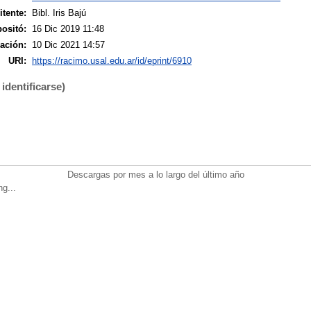
tente:
Bibl. Iris Bajú
ositó:
16 Dic 2019 11:48
ación:
10 Dic 2021 14:57
URI:
https://racimo.usal.edu.ar/id/eprint/6910
identificarse)
Descargas por mes a lo largo del último año
ng...