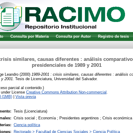
to
Consulta por Materia
Consulta por Autor
Registro de tesis
crisis similares, causas diferentes : análisis comparativo 
presidenciales de 1989 y 2001
ge Leandro
(2000)
1989-2001 : crisis similares, causas diferentes : análisis c
 y 2001.
Tesis de Licenciatura, Universidad del Salvador.
so parcial al contenido.)
e under License
Creative Commons Attribution Non-commercial
.
d (1MB)
|
Vista previa
mento:
Tesis (Licenciatura)
males:
Crisis social ; Economía ; Presidentes argentinos ; Crisis económica
terias:
Ciencia política
siones:
Rectorado > Facultad de Ciencias Sociales > Ciencia Política