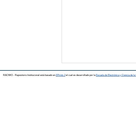
RACIMO - Repositorio Institucional está basado en
EPrints 3
el cual es desarrollado por la
Escuela de Electrónica y Ciencia de l