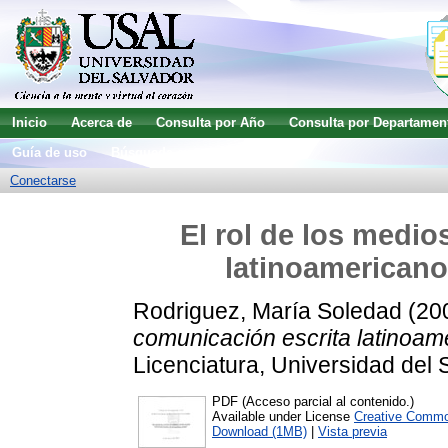
Inicio
Acerca de
Consulta por Año
Consulta por Departamen
Guía de uso
Búsqueda avanzada
Conectarse
El rol de los medio
latinoamericanos
Rodriguez, María Soledad
(20
comunicación escrita latinoamer
Licenciatura, Universidad del 
PDF (Acceso parcial al contenido.)
Available under License
Creative Commo
Download (1MB)
|
Vista previa