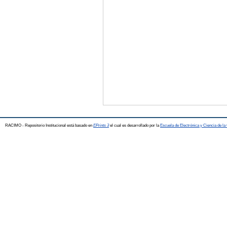
RACIMO - Repositorio Institucional está basado en
EPrints 3
el cual es desarrollado por la
Escuela de Electrónica y Ciencia de l