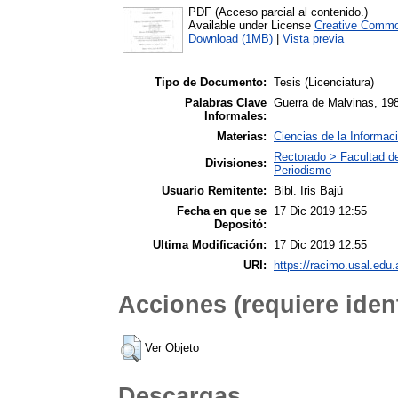
PDF (Acceso parcial al contenido.)
Available under License
Creative Commo
Download (1MB)
|
Vista previa
Tipo de Documento:
Tesis (Licenciatura)
Palabras Clave
Guerra de Malvinas, 1982
Informales:
Materias:
Ciencias de la Informac
Rectorado > Facultad d
Divisiones:
Periodismo
Usuario Remitente:
Bibl. Iris Bajú
Fecha en que se
17 Dic 2019 12:55
Depositó:
Ultima Modificación:
17 Dic 2019 12:55
URI:
https://racimo.usal.edu.
Acciones (requiere ident
Ver Objeto
Descargas