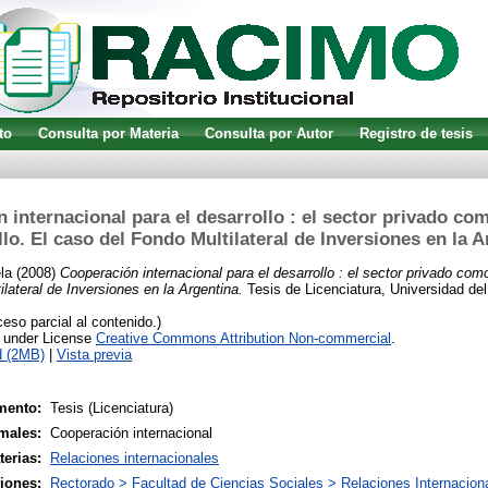
to
Consulta por Materia
Consulta por Autor
Registro de tesis
 internacional para el desarrollo : el sector privado co
lo. El caso del Fondo Multilateral de Inversiones en la 
la
(2008)
Cooperación internacional para el desarrollo : el sector privado com
lateral de Inversiones en la Argentina.
Tesis de Licenciatura, Universidad del
so parcial al contenido.)
e under License
Creative Commons Attribution Non-commercial
.
d (2MB)
|
Vista previa
mento:
Tesis (Licenciatura)
males:
Cooperación internacional
terias:
Relaciones internacionales
siones:
Rectorado > Facultad de Ciencias Sociales > Relaciones Internacion