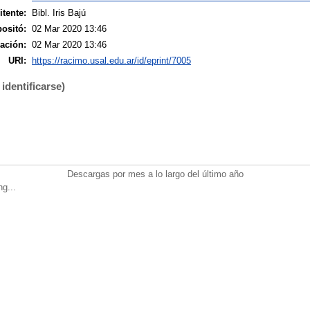
tente:
Bibl. Iris Bajú
ositó:
02 Mar 2020 13:46
ación:
02 Mar 2020 13:46
URI:
https://racimo.usal.edu.ar/id/eprint/7005
identificarse)
Descargas por mes a lo largo del último año
ng...