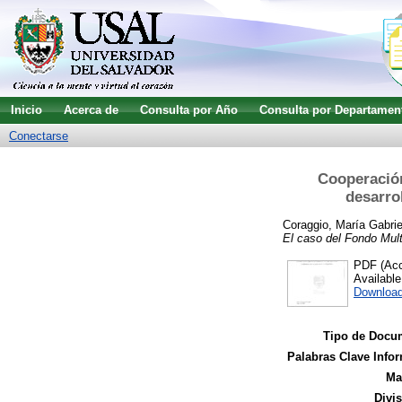
Inicio
Acerca de
Consulta por Año
Consulta por Departamen
Conectarse
Cooperación
desarrol
Coraggio, María Gabrie
El caso del Fondo Multi
PDF (Acce
Availabl
Downloa
Tipo de Docu
Palabras Clave Infor
Ma
Divi