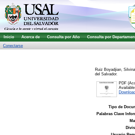
Inicio
Acerca de
Consulta por Año
Consulta por Departamen
Conectarse
Ruiz Boyadjian, Silvin
del Salvador.
PDF (Acce
Availabl
Download
Tipo de Docu
Palabras Clave Infor
Ma
Divi
Usuario Remi