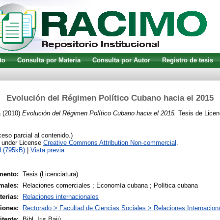
to
Consulta por Materia
Consulta por Autor
Registro de tesis
Evolución del Régimen Político Cubano hacia el 2015
a
(2010)
Evolución del Régimen Político Cubano hacia el 2015.
Tesis de Licen
so parcial al contenido.)
e under License
Creative Commons Attribution Non-commercial
.
 (795kB)
|
Vista previa
mento:
Tesis (Licenciatura)
males:
Relaciones comerciales ; Economía cubana ; Política cubana
terias:
Relaciones internacionales
siones:
Rectorado > Facultad de Ciencias Sociales > Relaciones Internacion
tente:
Bibl. Iris Bajú