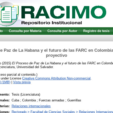
to
Consulta por Materia
Consulta por Autor
Registro de tesis
e Paz de La Habana y el futuro de las FARC en Colombia
proyectivo
o
(2015)
El Proceso de Paz de La Habana y el futuro de las FARC en Colombi
cenciatura, Universidad del Salvador.
so parcial al contenido.)
e under License
Creative Commons Attribution Non-commercial
.
d (1MB)
|
Vista previa
mento:
Tesis (Licenciatura)
males:
Cuba ; Colombia ; Fuerzas armadas ; Guerrillas
terias:
Relaciones internacionales
siones:
Rectorado > Facultad de Ciencias Sociales > Relaciones Internacion