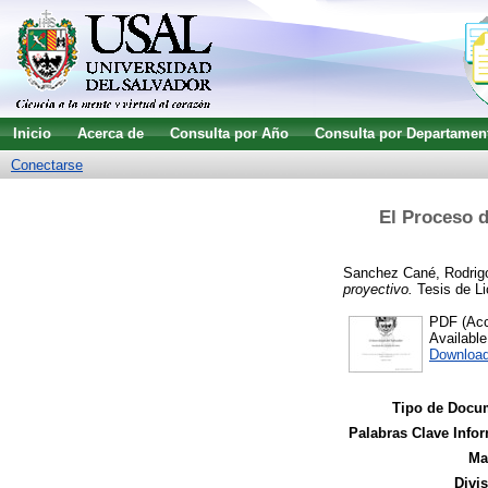
Inicio
Acerca de
Consulta por Año
Consulta por Departamen
Conectarse
El Proceso d
Sanchez Cané, Rodrig
proyectivo.
Tesis de Li
PDF (Acce
Availabl
Downloa
Tipo de Docu
Palabras Clave Infor
Ma
Divi