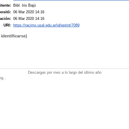
tente:
Bibl. Iris Bajú
ositó:
06 Mar 2020 14:16
ación:
06 Mar 2020 14:16
URI:
https://racimo.usal.edu.ar/id/eprint/7089
identificarse)
Descargas por mes a lo largo del último año
ng...