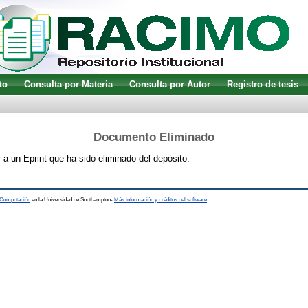
to
Consulta por Materia
Consulta por Autor
Registro de tesis
Documento Eliminado
 a un Eprint que ha sido eliminado del depósito.
a Computación
en la Universidad de Southampton-
Más información y créditos del software
.