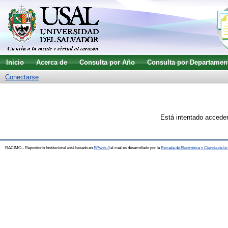
Inicio
Acerca de
Consulta por Año
Consulta por Departamen
Conectarse
Está intentado acceder
RACIMO - Repositorio Institucional está basado en
EPrints 3
el cual es desarrollado por la
Escuela de Electrónica y Ciencia de l