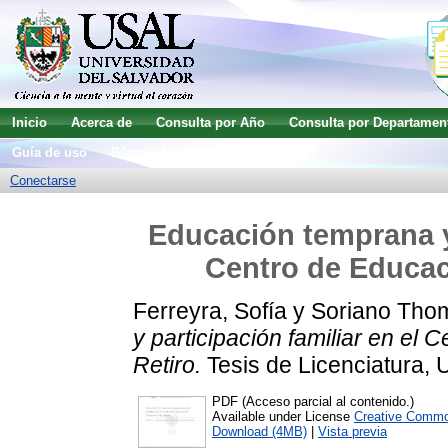
Inicio
Acerca de
Consulta por Año
Consulta por Departamen
Guía de uso
Búsqueda avanzada
Conectarse
Educación temprana y 
Centro de Educac
Ferreyra, Sofía
y
Soriano Thom
y participación familiar en el
Retiro.
Tesis de Licenciatura, 
PDF (Acceso parcial al contenido.)
Available under License
Creative Commo
Download (4MB)
|
Vista previa