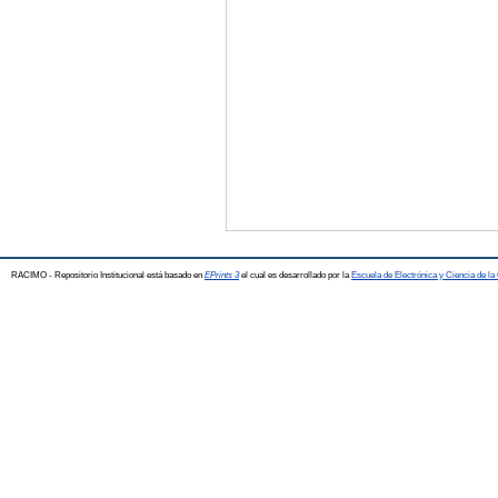
RACIMO - Repositorio Institucional está basado en
EPrints 3
el cual es desarrollado por la
Escuela de Electrónica y Ciencia de l