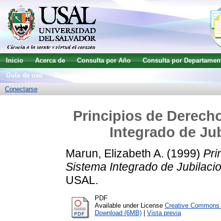
Inicio
Acerca de
Consulta por Año
Consulta por Departamen
Guía de uso
Búsqueda avanzada
Conectarse
Principios de Derecho
Integrado de Ju
Marun, Elizabeth A.
(1999)
Pri
Sistema Integrado de Jubilaci
USAL.
PDF
Available under License
Creative Commons A
Download (6MB)
|
Vista previa