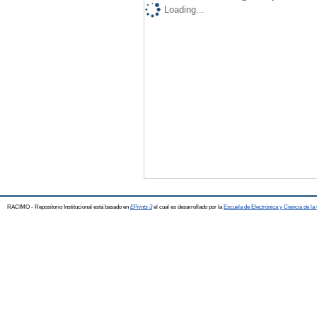
Loading...
RACIMO - Repositorio Institucional está basado en
EPrints 3
el cual es desarrollado por la
Escuela de Electrónica y Ciencia de l