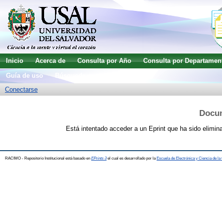
Inicio
Acerca de
Consulta por Año
Consulta por Departamen
Guía de uso
Búsqueda avanzada
Conectarse
Docu
Está intentado acceder a un Eprint que ha sido elimin
RACIMO - Repositorio Institucional está basado en
EPrints 3
el cual es desarrollado por la
Escuela de Electrónica y Ciencia de l