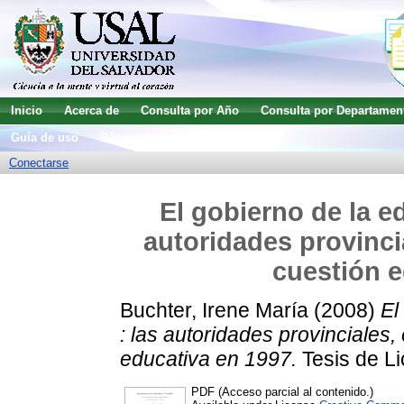
Inicio
Acerca de
Consulta por Año
Consulta por Departamen
Guía de uso
Búsqueda avanzada
Conectarse
El gobierno de la e
autoridades provinci
cuestión e
Buchter, Irene María
(2008)
El
: las autoridades provinciales,
educativa en 1997.
Tesis de Li
PDF (Acceso parcial al contenido.)