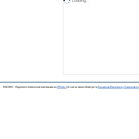
Loading...
RACIMO - Repositorio Institucional está basado en
EPrints 3
el cual es desarrollado por la
Escuela de Electrónica y Ciencia de l