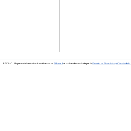
RACIMO - Repositorio Institucional está basado en
EPrints 3
el cual es desarrollado por la
Escuela de Electrónica y Ciencia de l