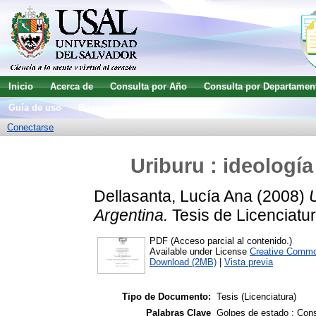
Inicio
Acerca de
Consulta por Año
Consulta por Departamen
Guía de uso
Búsqueda avanzada
Conectarse
Uriburu : ideología
Dellasanta, Lucía Ana
(2008)
U
Argentina.
Tesis de Licenciatur
PDF (Acceso parcial al contenido.)
Available under License
Creative Commo
Download (2MB)
|
Vista previa
Tipo de Documento:
Tesis (Licenciatura)
Palabras Clave
Golpes de estado ; Conse