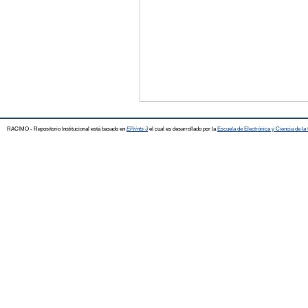
RACIMO - Repositorio Institucional está basado en
EPrints 3
el cual es desarrollado por la
Escuela de Electrónica y Ciencia de l