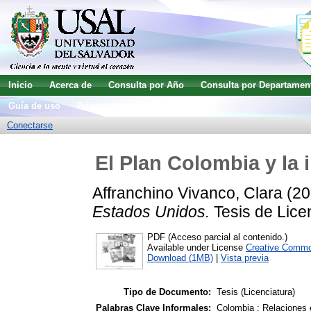
Inicio
Acerca de
Consulta por Año
Consulta por Departamen
Guía de uso
Búsqueda avanzada
Conectarse
El Plan Colombia y la 
Affranchino Vivanco, Clara
(20
Estados Unidos.
Tesis de Licen
PDF (Acceso parcial al contenido.)
Available under License
Creative Commo
Download (1MB)
|
Vista previa
Tipo de Documento:
Tesis (Licenciatura)
Palabras Clave Informales:
Colombia ; Relaciones 