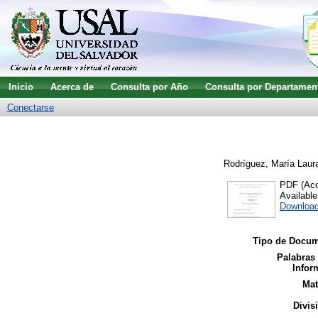
Inicio
Acerca de
Consulta por Año
Consulta por Departamen
Conectarse
Rodríguez, María Laur
PDF (Acce
Availabl
Download
Tipo de Docum
Palabras
Infor
Mat
Divis