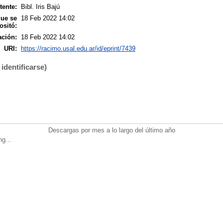
tente:
Bibl. Iris Bajú
que se
18 Feb 2022 14:02
ositó:
ación:
18 Feb 2022 14:02
URI:
https://racimo.usal.edu.ar/id/eprint/7439
identificarse)
Descargas por mes a lo largo del último año
ng...