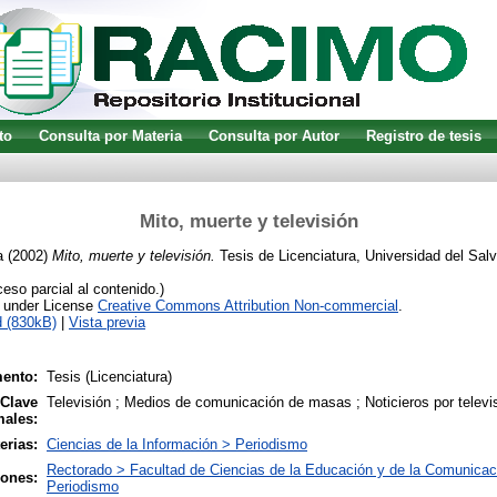
to
Consulta por Materia
Consulta por Autor
Registro de tesis
Mito, muerte y televisión
a
(2002)
Mito, muerte y televisión.
Tesis de Licenciatura, Universidad del Salv
so parcial al contenido.)
e under License
Creative Commons Attribution Non-commercial
.
 (830kB)
|
Vista previa
ento:
Tesis (Licenciatura)
 Clave
Televisión ; Medios de comunicación de masas ; Noticieros por televis
males:
erias:
Ciencias de la Información > Periodismo
Rectorado > Facultad de Ciencias de la Educación y de la Comunicac
iones:
Periodismo