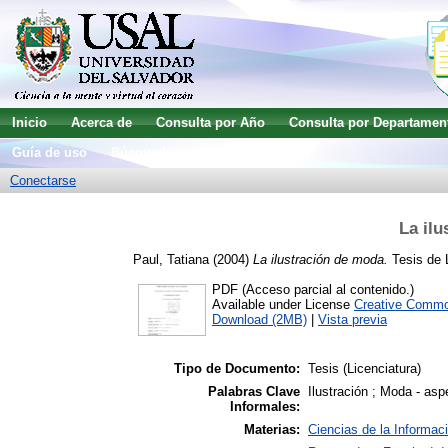
Inicio
Acerca de
Consulta por Año
Consulta por Departamen
Guía de uso
Búsqueda avanzada
Conectarse
La il
Paul, Tatiana
(2004)
La ilustración de moda.
Tesis de L
PDF (Acceso parcial al contenido.)
Available under License
Creative Commo
Download (2MB)
|
Vista previa
Tipo de Documento:
Tesis (Licenciatura)
Palabras Clave
Ilustración ; Moda - asp
Informales:
Materias:
Ciencias de la Informac