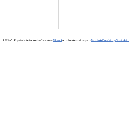
RACIMO - Repositorio Institucional está basado en
EPrints 3
el cual es desarrollado por la
Escuela de Electrónica y Ciencia de l