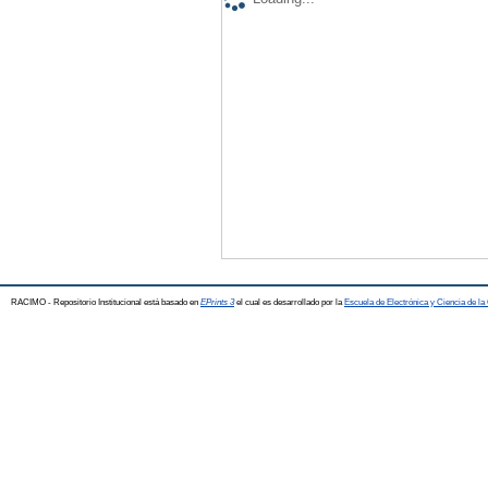
RACIMO - Repositorio Institucional está basado en
EPrints 3
el cual es desarrollado por la
Escuela de Electrónica y Ciencia de l