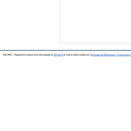
RACIMO - Repositorio Institucional está basado en
EPrints 3
el cual es desarrollado por la
Escuela de Electrónica y Ciencia de l