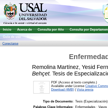
Inicio
Acerca de
Consulta por Año
Consulta por Departamen
Guía de uso
Búsqueda avanzada
Conectarse
Enfermedad
Remolina Martínez, Yesid Fer
Behçet.
Tesis de Especializaci
PDF (Acceso al texto completo.)
Available under License
Creative Commo
Download (4MB)
|
Vista previa
Tipo de Documento:
Tesis (Especialización)
Palabras Clave Informales:
Enfermedades ; Vasos