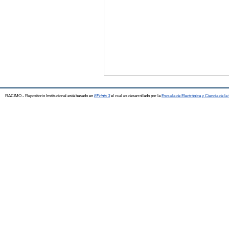
RACIMO - Repositorio Institucional está basado en
EPrints 3
el cual es desarrollado por la
Escuela de Electrónica y Ciencia de l