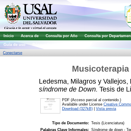
Inicio
Acerca de
Consulta por Año
Consulta por Departamen
Guía de uso
Búsqueda avanzada
Conectarse
Musicoterapia
Ledesma, Milagros
y
Vallejos,
síndrome de Down.
Tesis de L
PDF (Acceso parcial al contenido.)
Available under License
Creative Common
Download (327kB)
|
Vista previa
Tipo de Documento:
Tesis (Licenciatura)
Palabras Clave Informales:
Síndrome de down - Tera