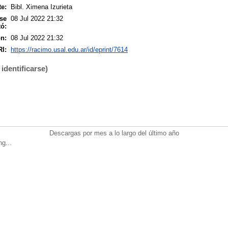
e:
Bibl. Ximena Izurieta
se
08 Jul 2022 21:32
ó:
ón:
08 Jul 2022 21:32
I:
https://racimo.usal.edu.ar/id/eprint/7614
identificarse)
Descargas por mes a lo largo del último año
ng...