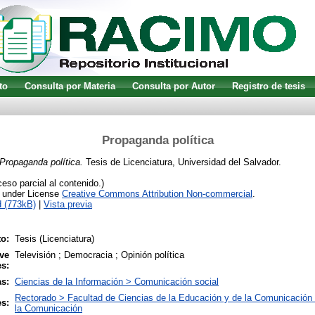
to
Consulta por Materia
Consulta por Autor
Registro de tesis
Propaganda política
Propaganda política.
Tesis de Licenciatura, Universidad del Salvador.
so parcial al contenido.)
e under License
Creative Commons Attribution Non-commercial
.
 (773kB)
|
Vista previa
o:
Tesis (Licenciatura)
ve
Televisión ; Democracia ; Opinión política
es:
as:
Ciencias de la Información > Comunicación social
Rectorado > Facultad de Ciencias de la Educación y de la Comunicación 
es:
la Comunicación