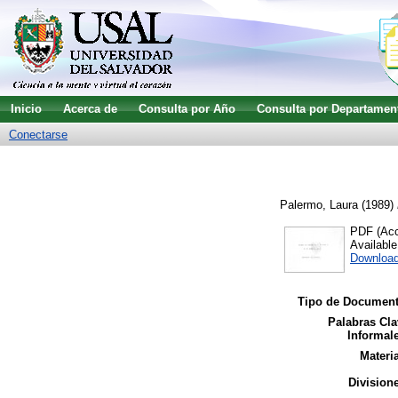
Inicio
Acerca de
Consulta por Año
Consulta por Departamen
Conectarse
Palermo, Laura
(1989)
PDF (Acce
Availabl
Download
Tipo de Document
Palabras Cla
Informal
Materi
Division