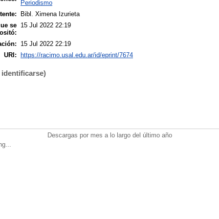
Periodismo
tente:
Bibl. Ximena Izurieta
que se
15 Jul 2022 22:19
ositó:
ación:
15 Jul 2022 22:19
URI:
https://racimo.usal.edu.ar/id/eprint/7674
identificarse)
Descargas por mes a lo largo del último año
ng...