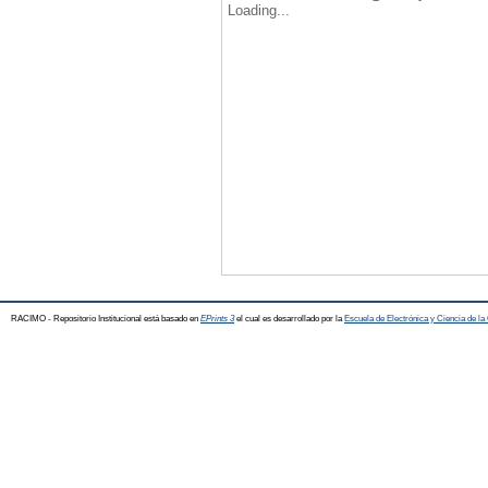
Loading...
RACIMO - Repositorio Institucional está basado en
EPrints 3
el cual es desarrollado por la
Escuela de Electrónica y Ciencia de l